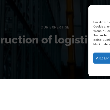
Um dir ein
Cookies, u
OUR EXPERTISE
Wenn du di
uction of logistics
Surfverhal
deine Zust
Merkmale u
AKZEP
logistics warehouse with integrated heat pump function an