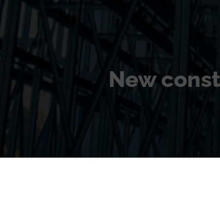
New constr
Planning of a new refrigerated 