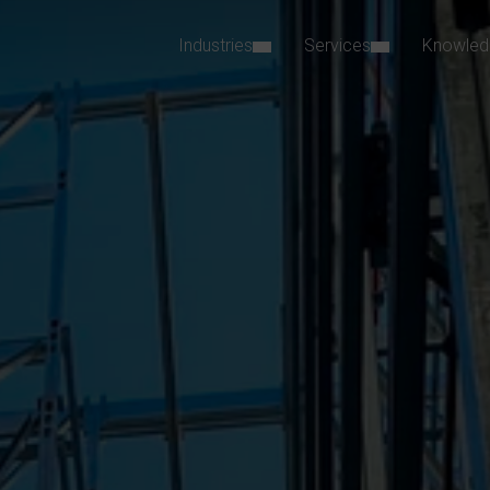
Industries
Services
Knowled